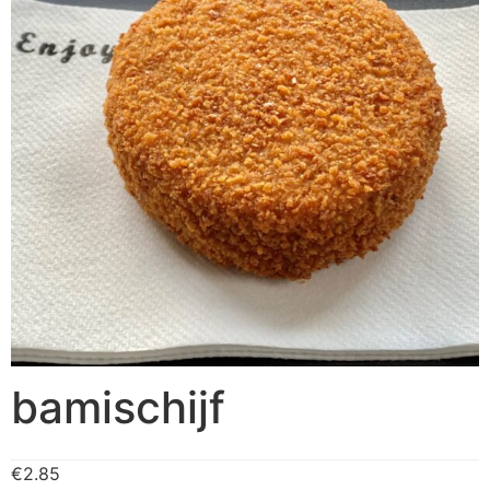
bamischijf
€
2.85