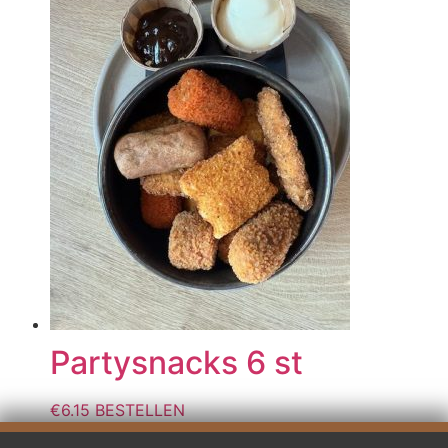
Partysnacks 6 st
€
6.15
BESTELLEN