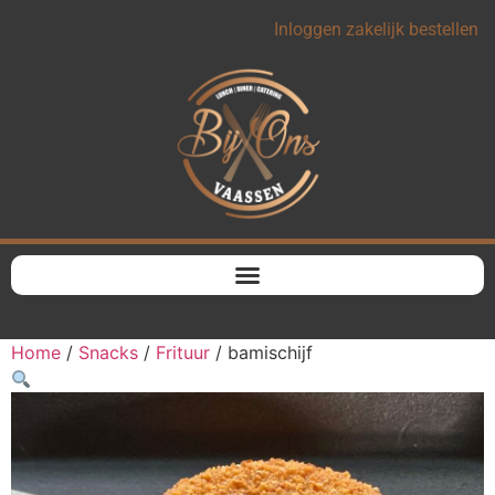
Inloggen zakelijk bestellen
Home
/
Snacks
/
Frituur
/ bamischijf