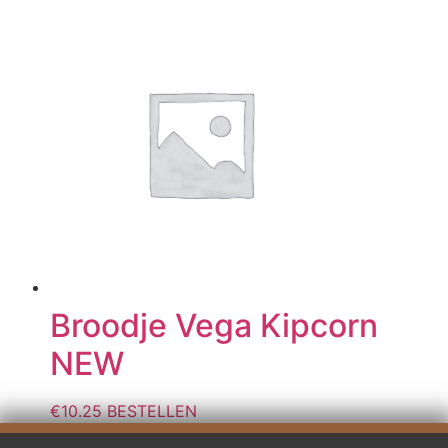
Broodje Vega Kipcorn
NEW
€
10.25
BESTELLEN