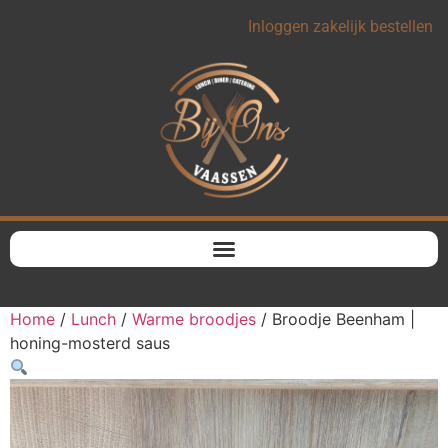
Inloggen zakelijk bestellen
Home
/
Lunch
/
Warme broodjes
/ Broodje Beenham |
honing-mosterd saus