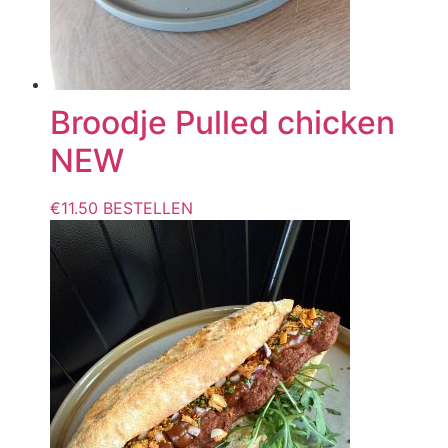
Broodje Pulled chicken
NEW
€
11.50
BESTELLEN