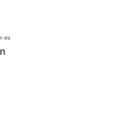
n sla
en