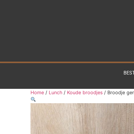
BES
Home
/
Lunch
/
Koude broodjes
/ Broodje ge