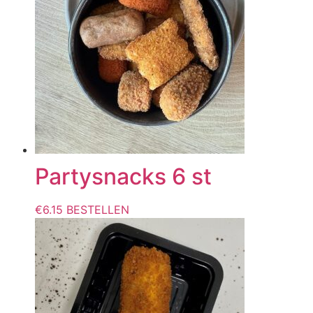
Partysnacks 6 st
€
6.15
BESTELLEN