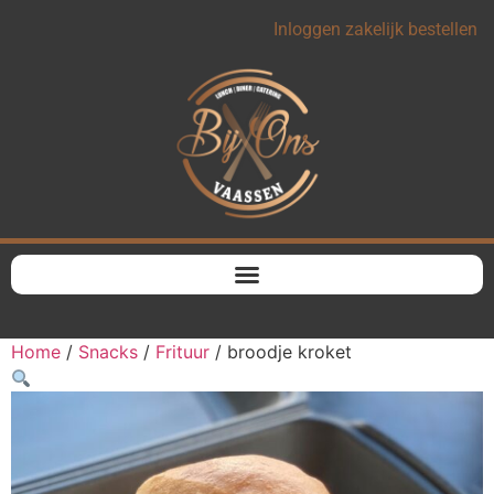
Inloggen zakelijk bestellen
Home
/
Snacks
/
Frituur
/ broodje kroket