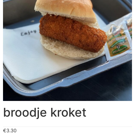
broodje kroket
€
3.30