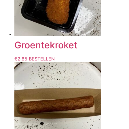
Groentekroket
€
2.85
BESTELLEN