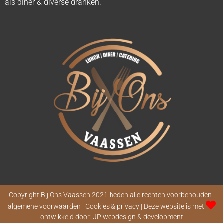
als diner & diverse dranken.
Copyright Bij Ons Vaassen 2021-heden alle rechten voorbehouden |
algemene voorwaarden | Cookies & privacy | Deze website is met
ontwikkeld door:
JP webdesign & development