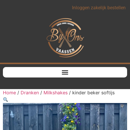
Inloggen zakelijk bestellen
Home
/
Dranken
/
Milkshakes
/ kinder beker softijs