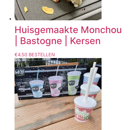
Huisgemaakte Monchou
| Bastogne | Kersen
€
4.50
BESTELLEN