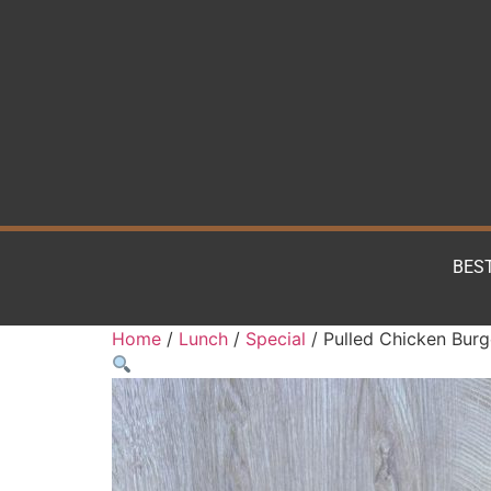
BES
Home
/
Lunch
/
Special
/ Pulled Chicken Bur