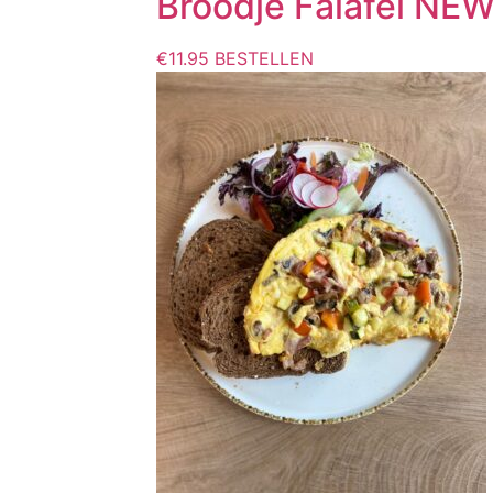
Broodje Falafel NE
€
11.95
BESTELLEN