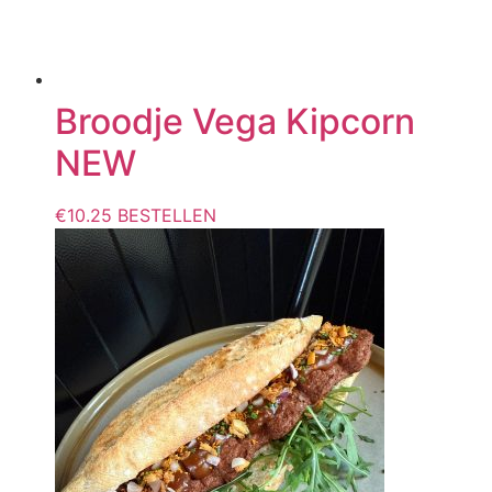
Broodje Vega Kipcorn
NEW
€
10.25
BESTELLEN