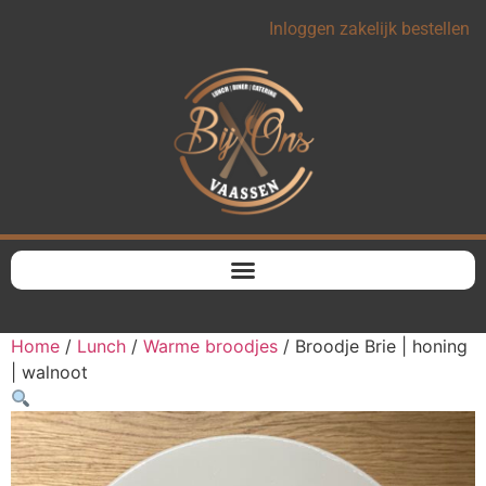
Inloggen zakelijk bestellen
Home
/
Lunch
/
Warme broodjes
/ Broodje Brie | honing
| walnoot