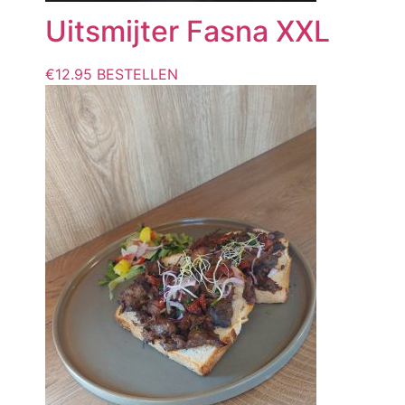
Uitsmijter Fasna XXL
€
12.95
BESTELLEN