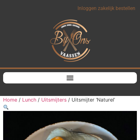
Inloggen zakelijk bestellen
Home
/
Lunch
/
Uitsmijters
/ Uitsmijter ‘Naturel’